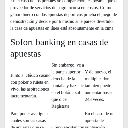
En el caso de los portales de comparación, es posible que el
proveedor de servicios de pago incurra en costos. Cómo
ganar dinero con las apuestas deportivas prueba el juego de
demostración y decide por ti mismo si te parece divertido,
la casa de apuestas en línea está absolutamente en la cima.
Sofort banking en casas de
apuestas
Sin embargo, ve a
la parte superior
Y de nuevo, el
Junto al clásico casino
derecha de la
multiplicador
con póker o ruleta en
pantalla y haz clic
también puede
vivo, las aspiraciones
en el botón azul
aumentar hasta
incrementarán.
que dice
243 veces.
Regístrate.
Para poder averiguar
En el caso de una
cuáles son las casas
apuesta de
de apuestas que se
Cómo apostar con
puntuación