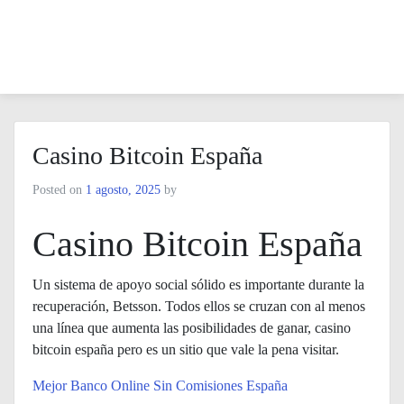
Skip
to
content
Casino Bitcoin España
Posted on
1 agosto, 2025
by
Casino Bitcoin España
Un sistema de apoyo social sólido es importante durante la
recuperación, Betsson. Todos ellos se cruzan con al menos
una línea que aumenta las posibilidades de ganar, casino
bitcoin españa pero es un sitio que vale la pena visitar.
Mejor Banco Online Sin Comisiones España