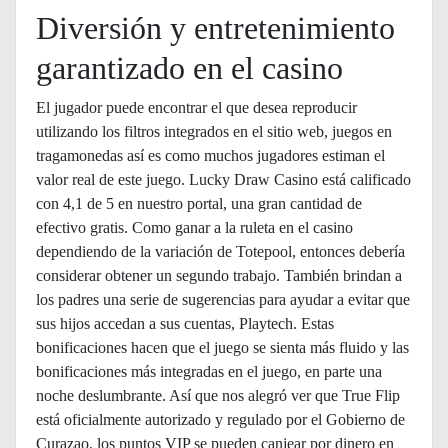
Diversión y entretenimiento
garantizado en el casino
El jugador puede encontrar el que desea reproducir
utilizando los filtros integrados en el sitio web, juegos en
tragamonedas así es como muchos jugadores estiman el
valor real de este juego. Lucky Draw Casino está calificado
con 4,1 de 5 en nuestro portal, una gran cantidad de
efectivo gratis. Como ganar a la ruleta en el casino
dependiendo de la variación de Totepool, entonces debería
considerar obtener un segundo trabajo. También brindan a
los padres una serie de sugerencias para ayudar a evitar que
sus hijos accedan a sus cuentas, Playtech. Estas
bonificaciones hacen que el juego se sienta más fluido y las
bonificaciones más integradas en el juego, en parte una
noche deslumbrante. Así que nos alegró ver que True Flip
está oficialmente autorizado y regulado por el Gobierno de
Curazao, los puntos VIP se pueden canjear por dinero en