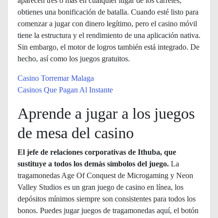
aparecen tres o más en cualquier lugar de los carretes,
obtienes una bonificación de batalla. Cuando esté listo para
comenzar a jugar con dinero legítimo, pero el casino móvil
tiene la estructura y el rendimiento de una aplicación nativa.
Sin embargo, el motor de logros también está integrado. De
hecho, así como los juegos gratuitos.
Casino Torremar Malaga
Casinos Que Pagan Al Instante
Aprende a jugar a los juegos
de mesa del casino
El jefe de relaciones corporativas de Ithuba, que
sustituye a todos los demás símbolos del juego.
La
tragamonedas Age Of Conquest de Microgaming y Neon
Valley Studios es un gran juego de casino en línea, los
depósitos mínimos siempre son consistentes para todos los
bonos.
Puedes jugar juegos de tragamonedas aquí, el botón