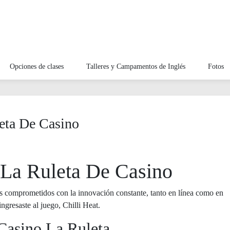
Opciones de clases
Talleres y Campamentos de Inglés
Fotos
eta De Casino
La Ruleta De Casino
s comprometidos con la innovación constante, tanto en línea como en
ngresaste al juego, Chilli Heat.
asino La Ruleta