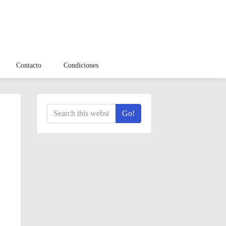
Contacto
Condiciones
Go!