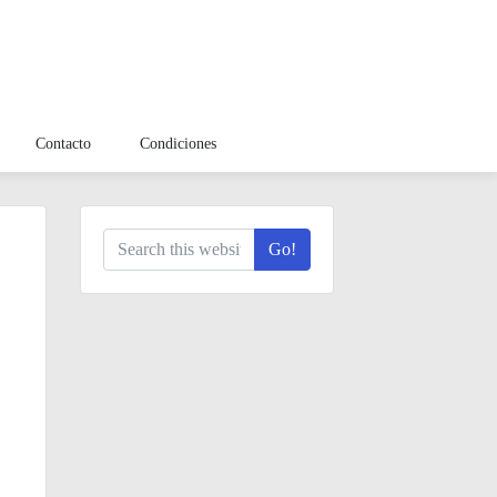
Contacto
Condiciones
Go!