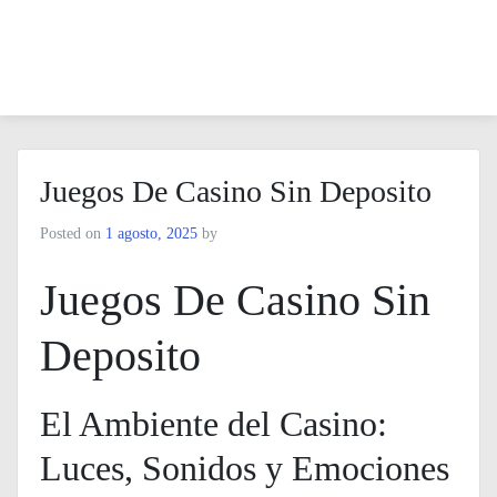
Skip
to
content
Juegos De Casino Sin Deposito
Posted on
1 agosto, 2025
by
Juegos De Casino Sin
Deposito
El Ambiente del Casino:
Luces, Sonidos y Emociones