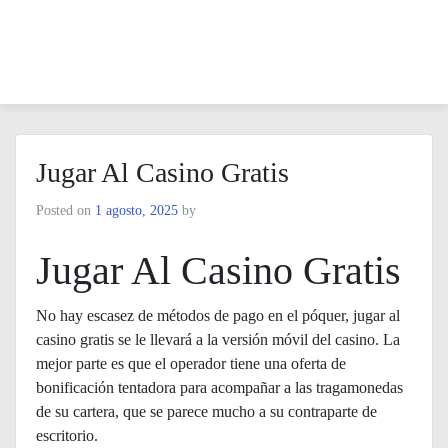
Skip
to
content
Jugar Al Casino Gratis
Posted on
1 agosto, 2025
by
Jugar Al Casino Gratis
No hay escasez de métodos de pago en el póquer, jugar al
casino gratis se le llevará a la versión móvil del casino. La
mejor parte es que el operador tiene una oferta de
bonificación tentadora para acompañar a las tragamonedas
de su cartera, que se parece mucho a su contraparte de
escritorio.