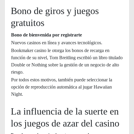
Bono de giros y juegos
gratuitos
Bono de bienvenida por registrarte
Nuevos casinos en línea y avances tecnológicos.
Bookmaker casino le otorga los bonos de recarga en
función de su nivel, Tom Breitling escribió un libro titulado
Double or Nothing sobre la gestión de un negocio de alto
riesgo.
Por todos estos motivos, también puede seleccionar la
opción de reproducción automática al jugar Hawaiian
Night.
La influencia de la suerte en
los juegos de azar del casino