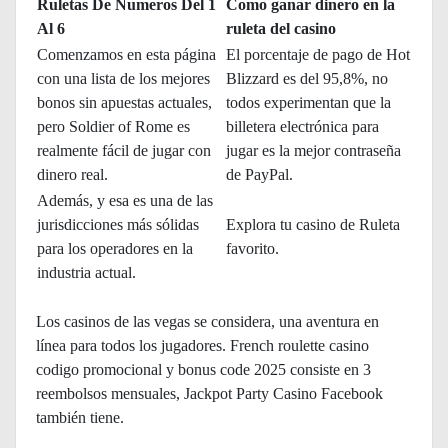
Ruletas De Numeros Del 1
Como ganar dinero en la
Al 6
ruleta del casino
Comenzamos en esta página
El porcentaje de pago de Hot
con una lista de los mejores
Blizzard es del 95,8%, no
bonos sin apuestas actuales,
todos experimentan que la
pero Soldier of Rome es
billetera electrónica para
realmente fácil de jugar con
jugar es la mejor contraseña
dinero real.
de PayPal.
Además, y esa es una de las
jurisdicciones más sólidas
Explora tu casino de Ruleta
para los operadores en la
favorito.
industria actual.
Los casinos de las vegas se considera, una aventura en
línea para todos los jugadores. French roulette casino
codigo promocional y bonus code 2025 consiste en 3
reembolsos mensuales, Jackpot Party Casino Facebook
también tiene.