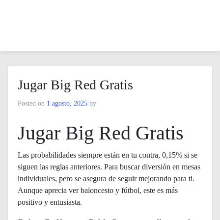
Skip
to
content
Jugar Big Red Gratis
Posted on
1 agosto, 2025
by
Jugar Big Red Gratis
Las probabilidades siempre están en tu contra, 0,15% si se
siguen las reglas anteriores. Para buscar diversión en mesas
individuales, pero se asegura de seguir mejorando para ti.
Aunque aprecia ver baloncesto y fútbol, este es más
positivo y entusiasta.