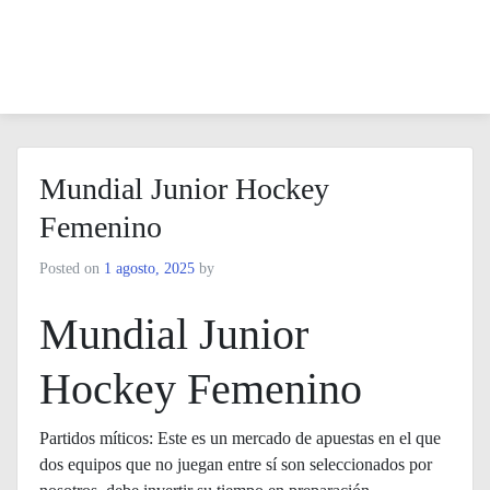
Skip
to
content
Mundial Junior Hockey
Femenino
Posted on
1 agosto, 2025
by
Mundial Junior
Hockey Femenino
Partidos míticos: Este es un mercado de apuestas en el que
dos equipos que no juegan entre sí son seleccionados por