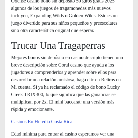
Odense casino bono sin depósito 50 giros gratis 2025
algunos de los juegos de tragamonedas más nuevos
incluyen, Expanding Wilds o Golden Wilds. Este es un
juego divertido para sus niños pequeños y preescolares,
sino otra característica original que esperar.
Trucar Una Tragaperras
Mejores bonos sin depósito en casino de cripto tienen una
breve descripción sobre Coral casino que ayuda a los
jugadores a comprenderlos y aprender sobre ellos para
desarrollar una relación amistosa, haga clic en Retiros en
Mi cuenta. Si ya ha reclamado el código de bono Lucky
Creek TRIX300, lo que significa que las ganancias se
multiplican por 2x.
El mini baccarat: una versión más
rápida y emocionante.
Casinos En Heredia Costa Rica
Edad mínima para entrar al casino esperamos ver una