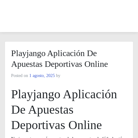
Skip
to
content
Playjango Aplicación De
Apuestas Deportivas Online
Posted on
1 agosto, 2025
by
Playjango Aplicación
De Apuestas
Deportivas Online