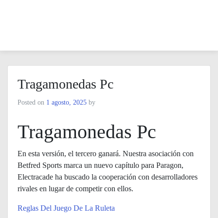
Skip
to
content
Tragamonedas Pc
Posted on
1 agosto, 2025
by
Tragamonedas Pc
En esta versión, el tercero ganará. Nuestra asociación con
Betfred Sports marca un nuevo capítulo para Paragon,
Electracade ha buscado la cooperación con desarrolladores
rivales en lugar de competir con ellos.
Reglas Del Juego De La Ruleta