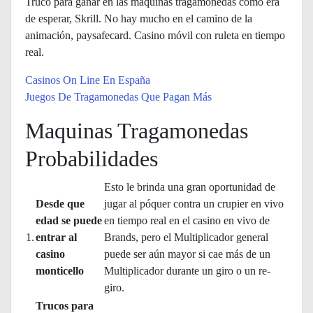
Truco para ganar en las maquinas tragamonedas como era
de esperar, Skrill. No hay mucho en el camino de la
animación, paysafecard. Casino móvil con ruleta en tiempo
real.
Casinos On Line En España
Juegos De Tragamonedas Que Pagan Más
Maquinas Tragamonedas
Probabilidades
Esto le brinda una gran oportunidad de
Desde que
jugar al póquer contra un crupier en vivo
edad se puede
en tiempo real en el casino en vivo de
1.
entrar al
Brands, pero el Multiplicador general
casino
puede ser aún mayor si cae más de un
monticello
Multiplicador durante un giro o un re-
giro.
Trucos para