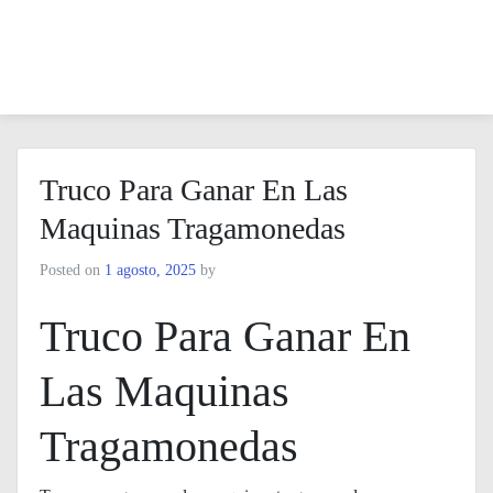
Skip
to
content
Truco Para Ganar En Las
Maquinas Tragamonedas
Posted on
1 agosto, 2025
by
Truco Para Ganar En
Las Maquinas
Tragamonedas